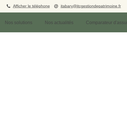
Afficher le téléphone
itabary@itcgestiondepatrimoine.fr
Nos solutions
Nos actualités
Comparateur d'assu