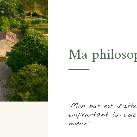
Ma philoso
"Mon but est d'attei
empruntant la voie 
mieux."