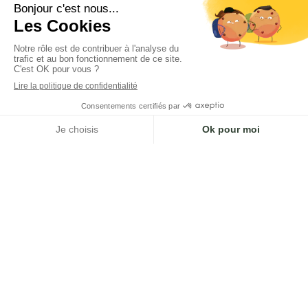
personnelles. Les données collectées
vous concernant vous et vos proches
seront conservées pendant toute la
durée de nos relations
contractuelles et ensuite en archive
pendant un délai de cinq (5) ans, à
défaut des délais plus courts ou plus
longs spécialement prévus
notamment en cas de litige.
Vous disposez de ces données d’un
droit d'accès, de rectification, et de
limitation, ainsi que d’un droit
d’opposition et de portabilité
conformément à la loi. Si vous
souhaitez exercer ces droits, vous
pouvez nous contacter à l’adresse
suivante :
itabary@itcgestiondepatrimoine.fr