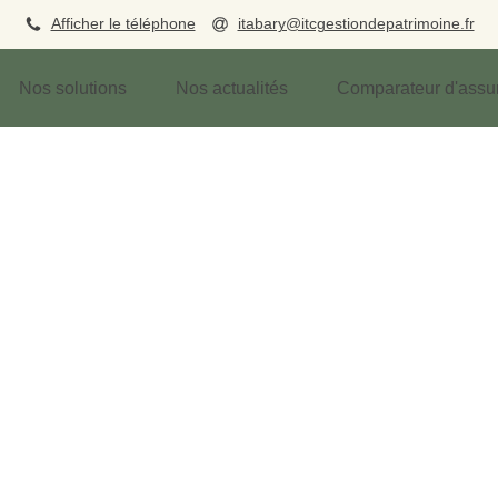
Afficher le téléphone
itabary@itcgestiondepatrimoine.fr
Nos solutions
Nos actualités
Comparateur d'assu