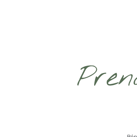
Pren
Béné