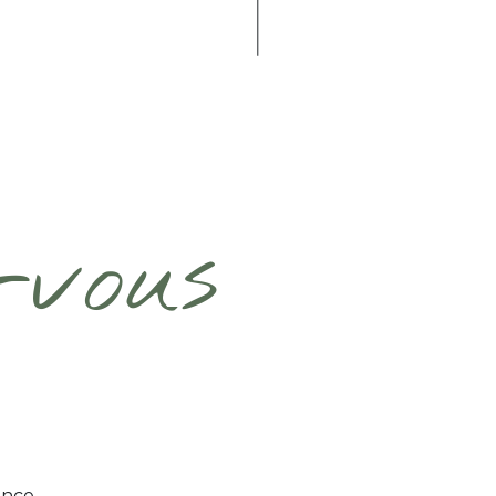
-vous
ence.