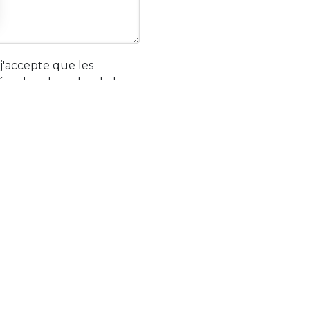
j'accepte que les
tées dans le cadre de la
ation commerciale qui