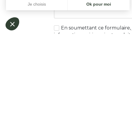
En soumettant ce formulaire, 
informations saisies soient exploi
demande de contact et de la rel
peut en découler.
Envoyer le message