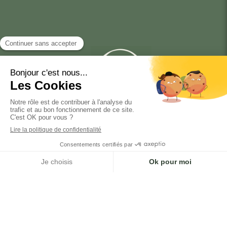
Me joindre
Mme Isabelle TABARY
Au 06 67 30 76 60
Email
itabary@itcgestiondepatrimoine.fr
Réseaux sociaux