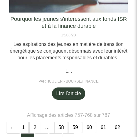
Pourquoi les jeunes s'interessent aux fonds ISR
et à la finance durable
15/08/23
Les aspirations des jeunes en matière de transition
énergétique se conjuguent désormais avec leur intérêt
pour les placements responsables et durables.
L...
PARTICULIER - BOURSE/FINANCE
Lire l'article
Affichage des articles 757-768 sur 787
1
2
…
58
59
60
61
62