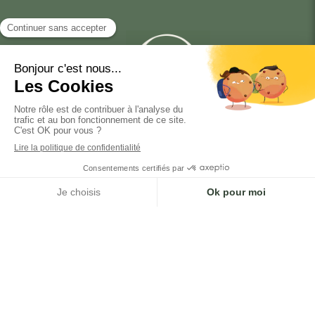
Me joindre
Mme Isabelle TABARY
Au 06 67 30 76 60
Email
itabary@itcgestiondepatrimoine.fr
Réseaux sociaux